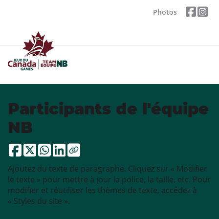
Photos
Participants de l'équipe
NB
Ajoutez du texte de paragraphe. Cliquez sur « Modifier
le texte » pour mettre à jour la police, la taille, etc. Pour
modifier et réutiliser les thèmes de texte, accédez à
« Styles du site ».