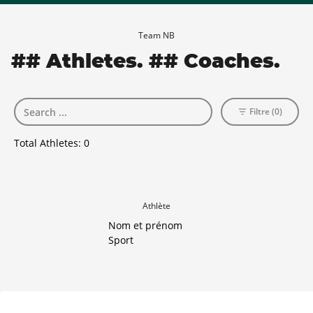
Team NB
## Athletes. ## Coaches.
Filtre (0)
Total Athletes:
0
Athlète
Nom et prénom
Sport