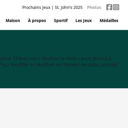
Prochains Jeux | St. John's 2025
Photos
Maison
À propos
Sportif
Les Jeux
Médailles
aphe. Cliquez sur « Modifier le texte » pour mettre à
tc. Pour modifier et réutiliser les thèmes de texte, accédez