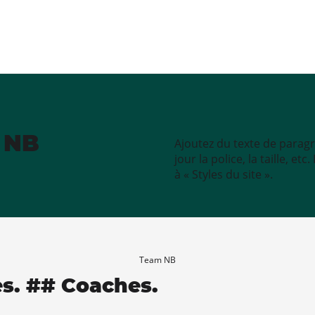
e NB
Ajoutez du texte de paragr
jour la police, la taille, e
à « Styles du site ».
Team NB
es. ## Coaches.