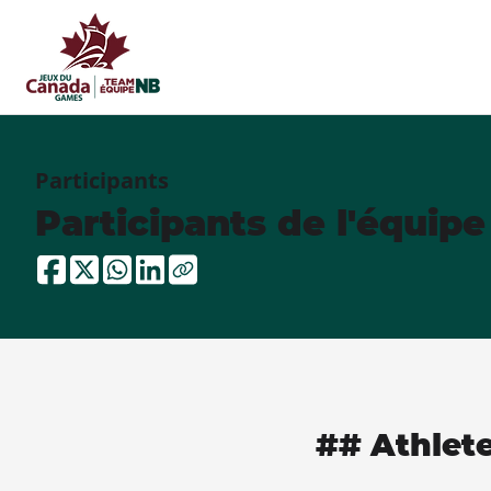
Participants
Participants de l'équip
## Athlet