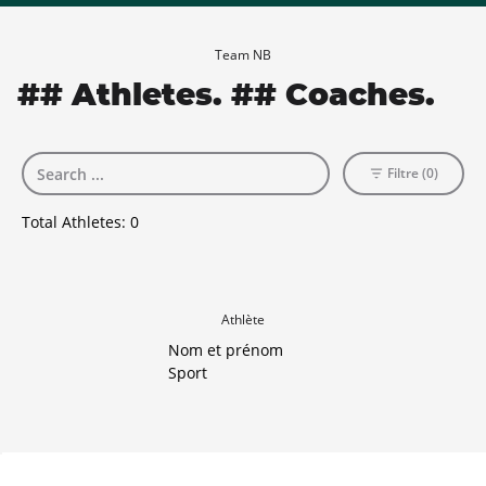
Team NB
## Athletes. ## Coaches.
Filtre (0)
Total Athletes:
0
Athlète
Nom et prénom
Sport