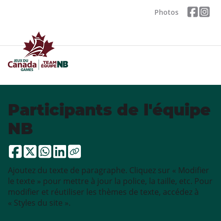
Photos
Participants de l'équipe
NB
Ajoutez du texte de paragraphe. Cliquez sur « Modifier
le texte » pour mettre à jour la police, la taille, etc. Pour
modifier et réutiliser les thèmes de texte, accédez à
« Styles du site ».