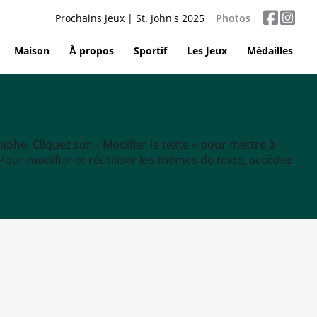
Prochains Jeux | St. John's 2025
Photos
Maison
À propos
Sportif
Les Jeux
Médailles
aphe. Cliquez sur « Modifier le texte » pour mettre à
tc. Pour modifier et réutiliser les thèmes de texte, accédez