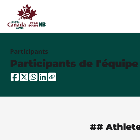
Participants
Participants de l'équip
## Athlet