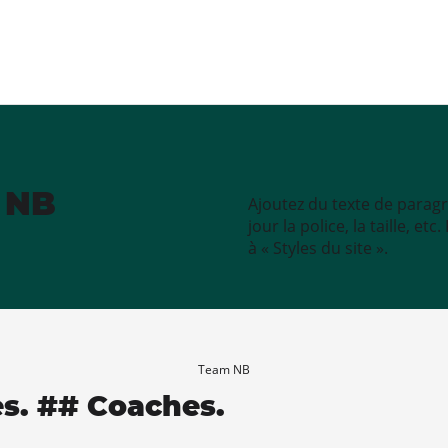
e NB
Ajoutez du texte de paragr
jour la police, la taille, e
à « Styles du site ».
Team NB
es. ## Coaches.