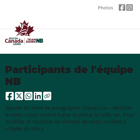
Photos
Participants de l'équipe
NB
Ajoutez du texte de paragraphe. Cliquez sur « Modifier
le texte » pour mettre à jour la police, la taille, etc. Pour
modifier et réutiliser les thèmes de texte, accédez à
« Styles du site ».