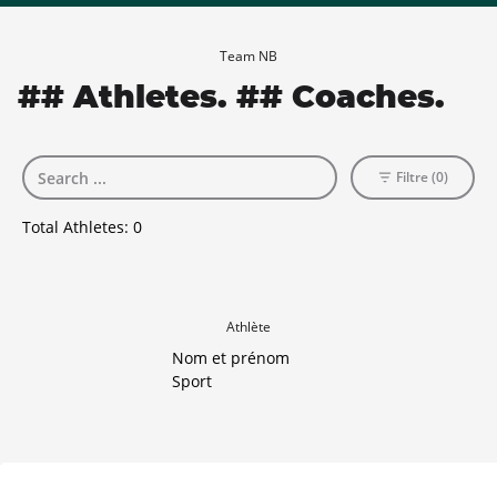
Team NB
## Athletes. ## Coaches.
Filtre (0)
Total Athletes:
0
Athlète
Nom et prénom
Sport