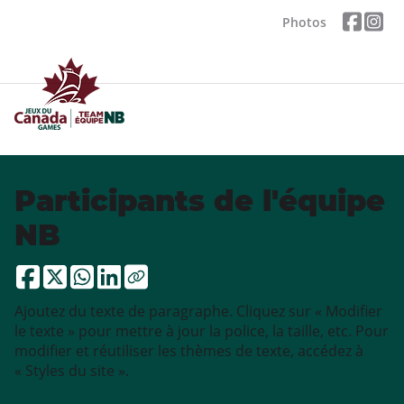
Photos
Participants de l'équipe
NB
Ajoutez du texte de paragraphe. Cliquez sur « Modifier
le texte » pour mettre à jour la police, la taille, etc. Pour
modifier et réutiliser les thèmes de texte, accédez à
« Styles du site ».