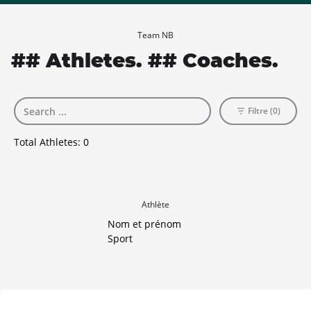
Team NB
## Athletes. ## Coaches.
Filtre (0)
Total Athletes:
0
Athlète
Nom et prénom
Sport