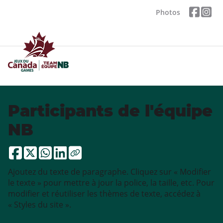
Photos
Participants de l'équipe
NB
Ajoutez du texte de paragraphe. Cliquez sur « Modifier
le texte » pour mettre à jour la police, la taille, etc. Pour
modifier et réutiliser les thèmes de texte, accédez à
« Styles du site ».