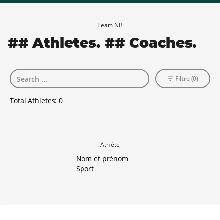
Team NB
## Athletes. ## Coaches.
Filtre (0)
Total Athletes:
0
Athlète
Nom et prénom
Sport