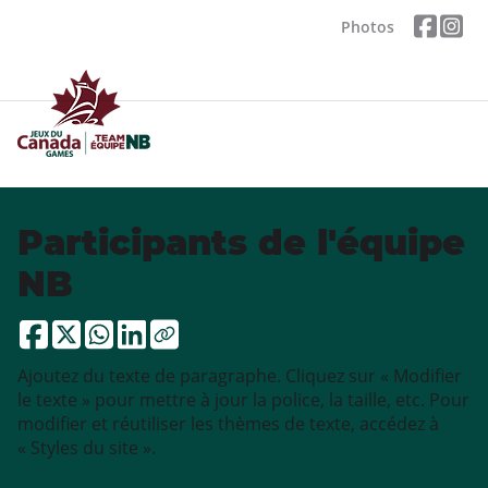
Photos
Participants de l'équipe
NB
Ajoutez du texte de paragraphe. Cliquez sur « Modifier
le texte » pour mettre à jour la police, la taille, etc. Pour
modifier et réutiliser les thèmes de texte, accédez à
« Styles du site ».