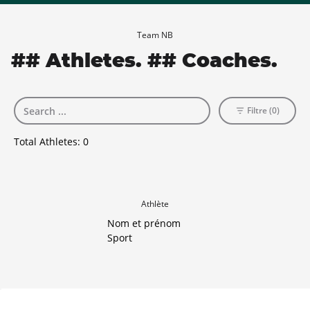
Team NB
## Athletes. ## Coaches.
Filtre (0)
Total Athletes:
0
Athlète
Nom et prénom
Sport