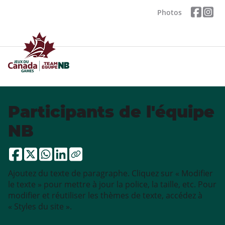
Photos
Participants de l'équipe
NB
Ajoutez du texte de paragraphe. Cliquez sur « Modifier
le texte » pour mettre à jour la police, la taille, etc. Pour
modifier et réutiliser les thèmes de texte, accédez à
« Styles du site ».