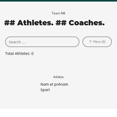
Team NB
## Athletes. ## Coaches.
Filtre (0)
Total Athletes:
0
Athlète
Nom et prénom
Sport