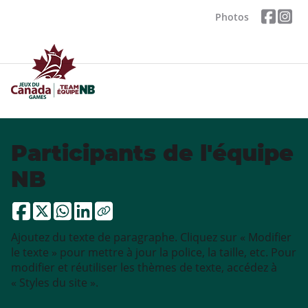
Photos
Participants de l'équipe
NB
Ajoutez du texte de paragraphe. Cliquez sur « Modifier
le texte » pour mettre à jour la police, la taille, etc. Pour
modifier et réutiliser les thèmes de texte, accédez à
« Styles du site ».