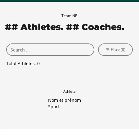
Team NB
## Athletes. ## Coaches.
Filtre (0)
Total Athletes:
0
Athlète
Nom et prénom
Sport