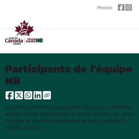
Photos
Participants de l'équipe
NB
Ajoutez du texte de paragraphe. Cliquez sur « Modifier
le texte » pour mettre à jour la police, la taille, etc. Pour
modifier et réutiliser les thèmes de texte, accédez à
« Styles du site ».