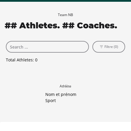
Team NB
## Athletes. ## Coaches.
Filtre (0)
Total Athletes:
0
Athlète
Nom et prénom
Sport