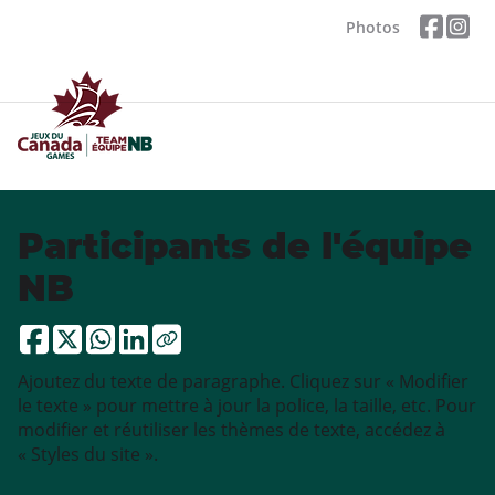
Photos
Participants de l'équipe
NB
Ajoutez du texte de paragraphe. Cliquez sur « Modifier
le texte » pour mettre à jour la police, la taille, etc. Pour
modifier et réutiliser les thèmes de texte, accédez à
« Styles du site ».