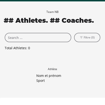
Team NB
## Athletes. ## Coaches.
Filtre (0)
Total Athletes:
0
Athlète
Nom et prénom
Sport