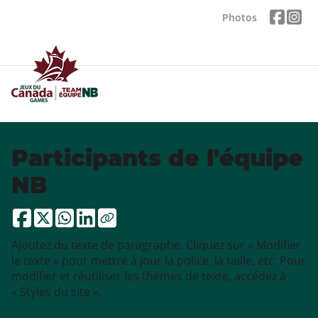
Photos
Participants de l'équipe
NB
Ajoutez du texte de paragraphe. Cliquez sur « Modifier
le texte » pour mettre à jour la police, la taille, etc. Pour
modifier et réutiliser les thèmes de texte, accédez à
« Styles du site ».