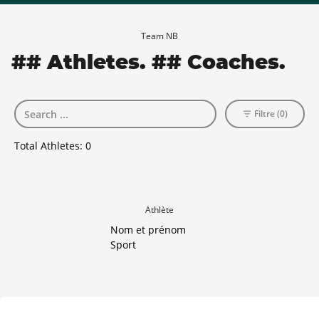
Team NB
## Athletes. ## Coaches.
Filtre (0)
Total Athletes:
0
Athlète
Nom et prénom
Sport