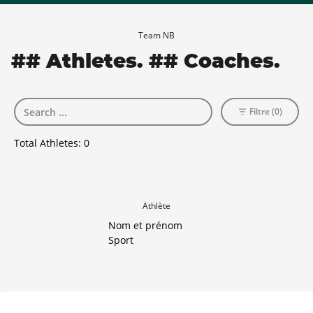
Team NB
## Athletes. ## Coaches.
Filtre (0)
Total Athletes:
0
Athlète
Nom et prénom
Sport