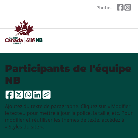
Photos
Participants de l'équipe
NB
Ajoutez du texte de paragraphe. Cliquez sur « Modifier
le texte » pour mettre à jour la police, la taille, etc. Pour
modifier et réutiliser les thèmes de texte, accédez à
« Styles du site ».