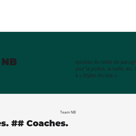
e NB
Ajoutez du texte de paragr
jour la police, la taille, e
à « Styles du site ».
Team NB
es. ## Coaches.