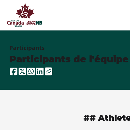
Participants
Participants de l'équip
## Athlet