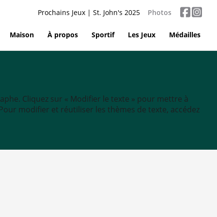
Prochains Jeux | St. John's 2025
Photos
Maison
À propos
Sportif
Les Jeux
Médailles
aphe. Cliquez sur « Modifier le texte » pour mettre à
tc. Pour modifier et réutiliser les thèmes de texte, accédez