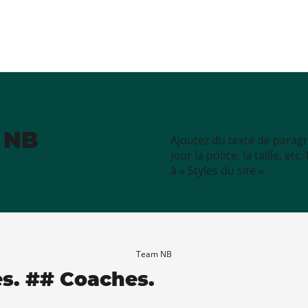
e NB
Ajoutez du texte de paragr
jour la police, la taille, e
à « Styles du site ».
Team NB
es. ## Coaches.