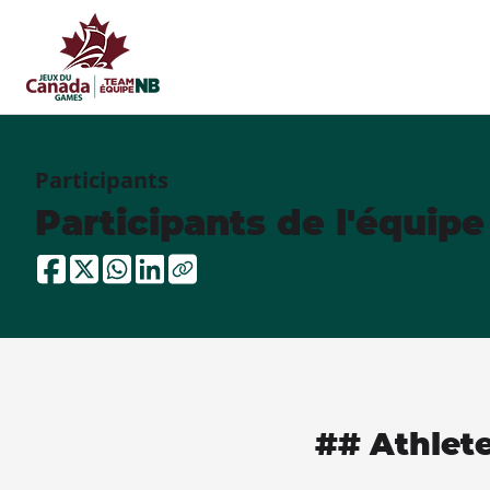
Participants
Participants de l'équip
## Athlet