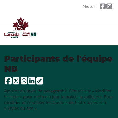
Photos
Participants de l'équipe
NB
Ajoutez du texte de paragraphe. Cliquez sur « Modifier
le texte » pour mettre à jour la police, la taille, etc. Pour
modifier et réutiliser les thèmes de texte, accédez à
« Styles du site ».