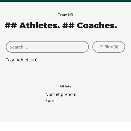
Team NB
## Athletes. ## Coaches.
Filtre (0)
Total Athletes:
0
Athlète
Nom et prénom
Sport