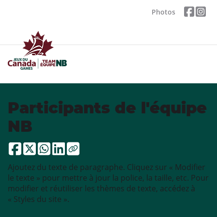
Photos
Participants de l'équipe
NB
Ajoutez du texte de paragraphe. Cliquez sur « Modifier
le texte » pour mettre à jour la police, la taille, etc. Pour
modifier et réutiliser les thèmes de texte, accédez à
« Styles du site ».