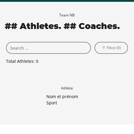
Team NB
## Athletes. ## Coaches.
Filtre (0)
Total Athletes:
0
Athlète
Nom et prénom
Sport