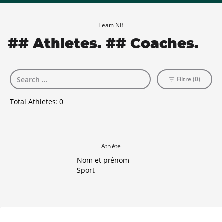
Team NB
## Athletes. ## Coaches.
Filtre (0)
Total Athletes:
0
Athlète
Nom et prénom
Sport