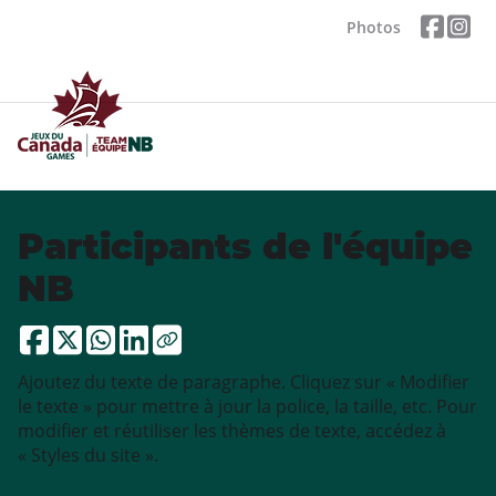
Photos
Participants de l'équipe
NB
Ajoutez du texte de paragraphe. Cliquez sur « Modifier
le texte » pour mettre à jour la police, la taille, etc. Pour
modifier et réutiliser les thèmes de texte, accédez à
« Styles du site ».