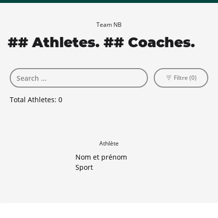
Team NB
## Athletes. ## Coaches.
Filtre (0)
Total Athletes:
0
Athlète
Nom et prénom
Sport