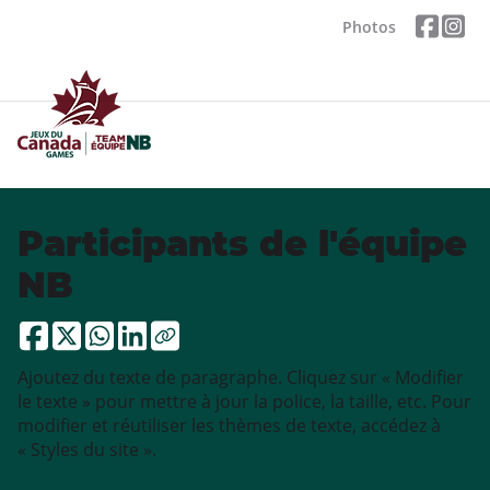
Photos
Participants de l'équipe
NB
Ajoutez du texte de paragraphe. Cliquez sur « Modifier
le texte » pour mettre à jour la police, la taille, etc. Pour
modifier et réutiliser les thèmes de texte, accédez à
« Styles du site ».