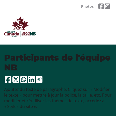
Photos
Participants de l'équipe
NB
Ajoutez du texte de paragraphe. Cliquez sur « Modifier
le texte » pour mettre à jour la police, la taille, etc. Pour
modifier et réutiliser les thèmes de texte, accédez à
« Styles du site ».