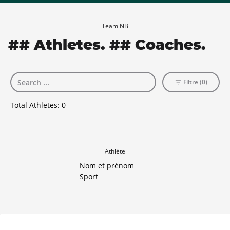
Team NB
## Athletes. ## Coaches.
Filtre (0)
Total Athletes:
0
Athlète
Nom et prénom
Sport