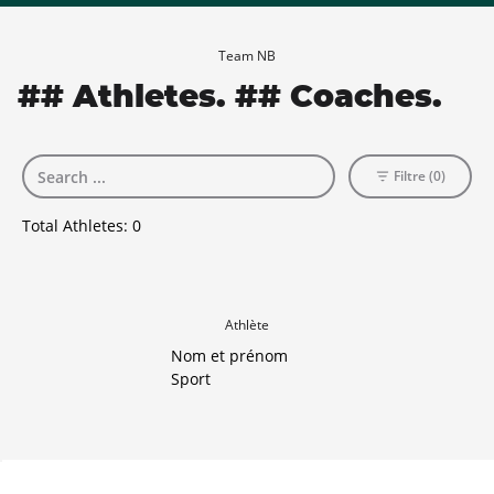
Team NB
## Athletes. ## Coaches.
Filtre (0)
Total Athletes:
0
Athlète
Nom et prénom
Sport