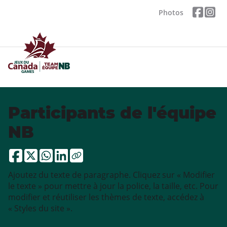
Photos
Participants de l'équipe
NB
Ajoutez du texte de paragraphe. Cliquez sur « Modifier
le texte » pour mettre à jour la police, la taille, etc. Pour
modifier et réutiliser les thèmes de texte, accédez à
« Styles du site ».