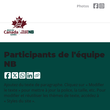
Photos
Participants de l'équipe
NB
Ajoutez du texte de paragraphe. Cliquez sur « Modifier
le texte » pour mettre à jour la police, la taille, etc. Pour
modifier et réutiliser les thèmes de texte, accédez à
« Styles du site ».