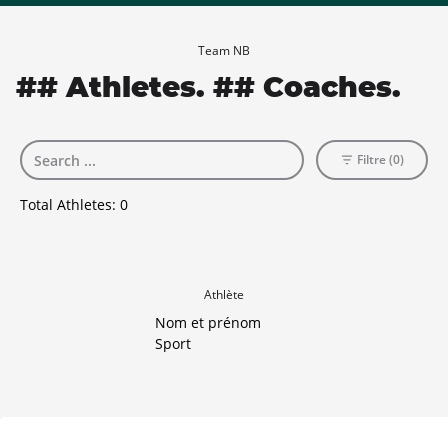
Team NB
## Athletes. ## Coaches.
Filtre (0)
Total Athletes:
0
Athlète
Nom et prénom
Sport