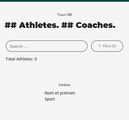
Team NB
## Athletes. ## Coaches.
Filtre (0)
Total Athletes:
0
Athlète
Nom et prénom
Sport