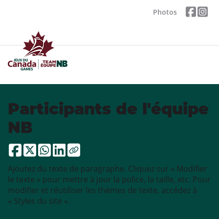
Photos
Participants de l'équipe
NB
Ajoutez du texte de paragraphe. Cliquez sur « Modifier
le texte » pour mettre à jour la police, la taille, etc. Pour
modifier et réutiliser les thèmes de texte, accédez à
« Styles du site ».