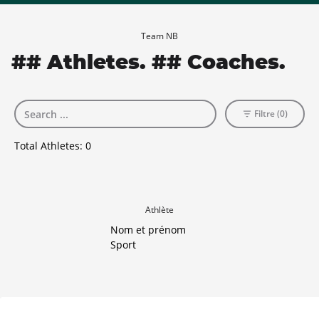
Team NB
## Athletes. ## Coaches.
Filtre (0)
Total Athletes:
0
Athlète
Nom et prénom
Sport