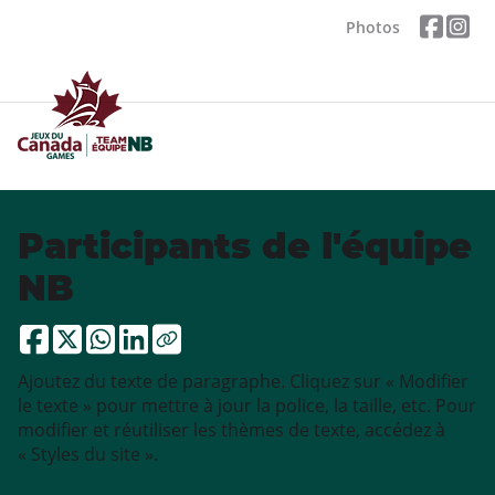
Photos
Participants de l'équipe
NB
Ajoutez du texte de paragraphe. Cliquez sur « Modifier
le texte » pour mettre à jour la police, la taille, etc. Pour
modifier et réutiliser les thèmes de texte, accédez à
« Styles du site ».