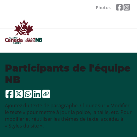
Photos
Participants de l'équipe
NB
Ajoutez du texte de paragraphe. Cliquez sur « Modifier
le texte » pour mettre à jour la police, la taille, etc. Pour
modifier et réutiliser les thèmes de texte, accédez à
« Styles du site ».