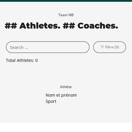
Team NB
## Athletes. ## Coaches.
Filtre (0)
Total Athletes:
0
Athlète
Nom et prénom
Sport