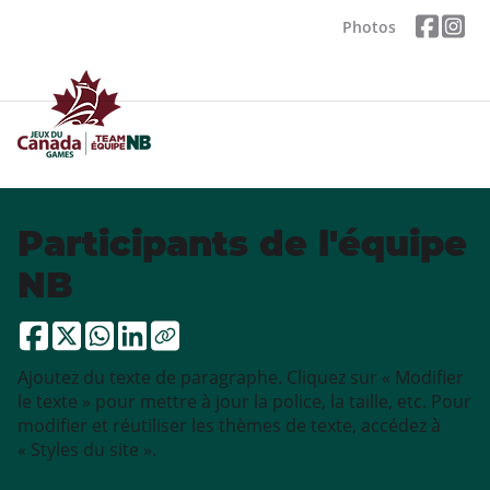
Photos
Participants de l'équipe
NB
Ajoutez du texte de paragraphe. Cliquez sur « Modifier
le texte » pour mettre à jour la police, la taille, etc. Pour
modifier et réutiliser les thèmes de texte, accédez à
« Styles du site ».