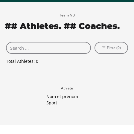
Team NB
## Athletes. ## Coaches.
Filtre (0)
Total Athletes:
0
Athlète
Nom et prénom
Sport