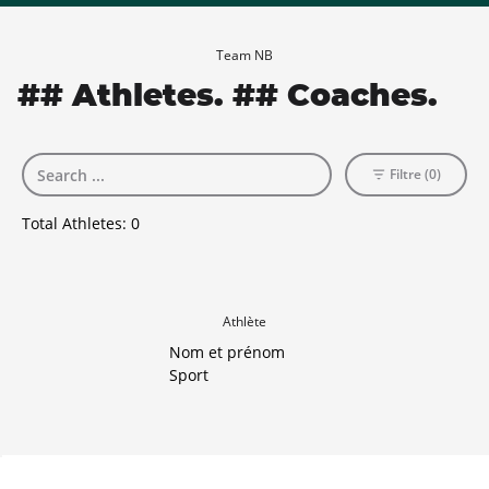
Team NB
## Athletes. ## Coaches.
Filtre (0)
Total Athletes:
0
Athlète
Nom et prénom
Sport