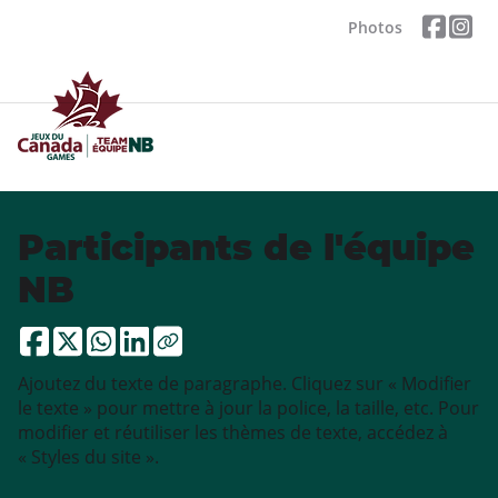
Photos
Participants de l'équipe
NB
Ajoutez du texte de paragraphe. Cliquez sur « Modifier
le texte » pour mettre à jour la police, la taille, etc. Pour
modifier et réutiliser les thèmes de texte, accédez à
« Styles du site ».