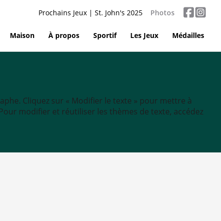
Prochains Jeux | St. John's 2025
Photos
Maison
À propos
Sportif
Les Jeux
Médailles
aphe. Cliquez sur « Modifier le texte » pour mettre à
tc. Pour modifier et réutiliser les thèmes de texte, accédez