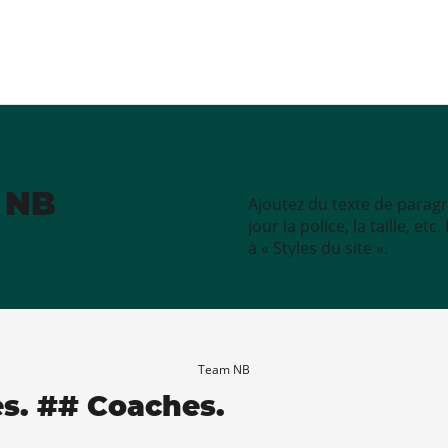
e NB
Ajoutez du texte de paragr
jour la police, la taille, e
à « Styles du site ».
Team NB
es. ## Coaches.