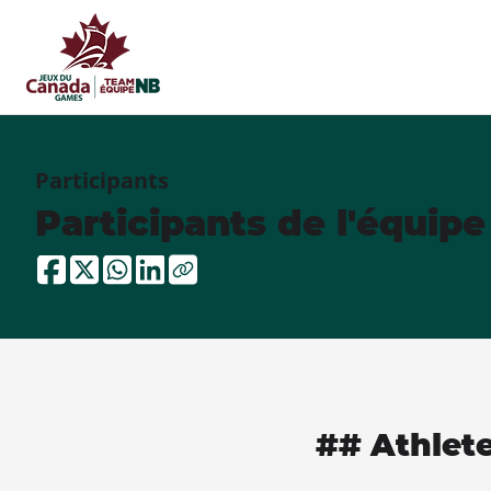
Participants
Participants de l'équip
## Athlet