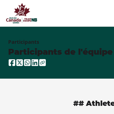
Participants
Participants de l'équip
## Athlet