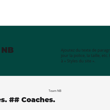
e NB
Ajoutez du texte de paragr
jour la police, la taille, e
à « Styles du site ».
Team NB
es. ## Coaches.