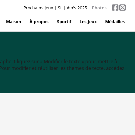
Prochains Jeux | St. John's 2025
Photos
Maison
À propos
Sportif
Les Jeux
Médailles
aphe. Cliquez sur « Modifier le texte » pour mettre à
tc. Pour modifier et réutiliser les thèmes de texte, accédez