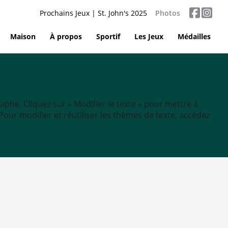
Prochains Jeux | St. John's 2025
Photos
Maison
À propos
Sportif
Les Jeux
Médailles
aphe. Cliquez sur « Modifier le texte » pour mettre à
tc. Pour modifier et réutiliser les thèmes de texte, accédez