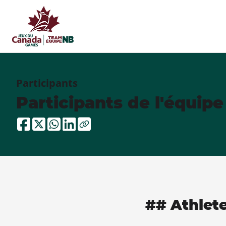
Participants
Participants de l'équip
## Athlet