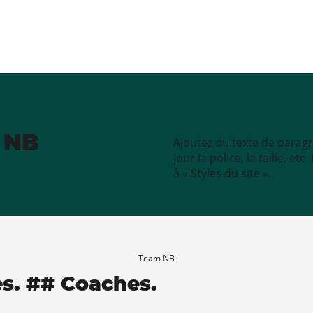
e NB
Ajoutez du texte de paragr
jour la police, la taille, e
à « Styles du site ».
Team NB
es. ## Coaches.