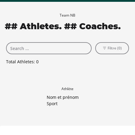
Team NB
## Athletes. ## Coaches.
Filtre (0)
Total Athletes:
0
Athlète
Nom et prénom
Sport