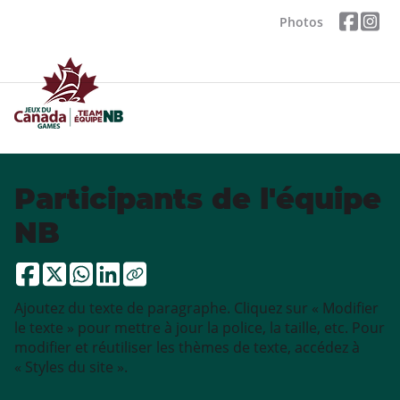
Photos
Participants de l'équipe
NB
Ajoutez du texte de paragraphe. Cliquez sur « Modifier
le texte » pour mettre à jour la police, la taille, etc. Pour
modifier et réutiliser les thèmes de texte, accédez à
« Styles du site ».