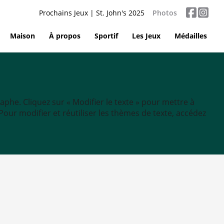
Prochains Jeux | St. John's 2025
Photos
Maison
À propos
Sportif
Les Jeux
Médailles
aphe. Cliquez sur « Modifier le texte » pour mettre à
tc. Pour modifier et réutiliser les thèmes de texte, accédez