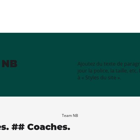
e NB
Ajoutez du texte de paragr
jour la police, la taille, e
à « Styles du site ».
Team NB
es. ## Coaches.