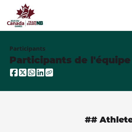
Participants
Participants de l'équip
## Athlet