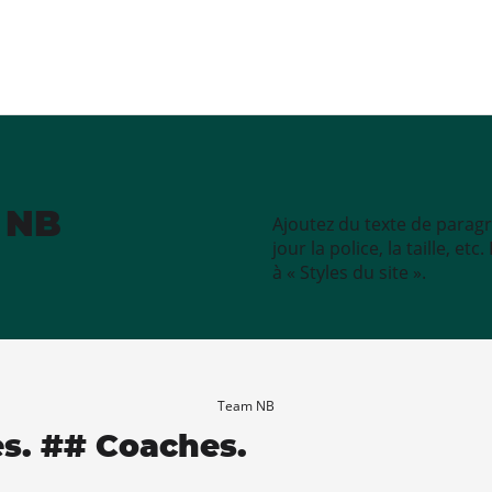
e NB
Ajoutez du texte de paragr
jour la police, la taille, e
à « Styles du site ».
Team NB
es. ## Coaches.