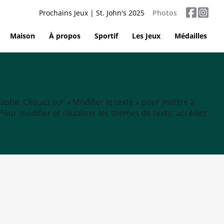
Prochains Jeux | St. John's 2025
Photos
Maison
À propos
Sportif
Les Jeux
Médailles
aphe. Cliquez sur « Modifier le texte » pour mettre à
tc. Pour modifier et réutiliser les thèmes de texte, accédez