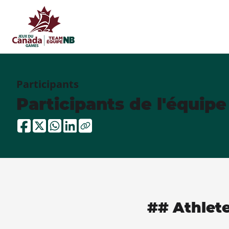
Participants
Participants de l'équip
## Athlet