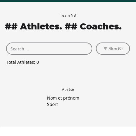
Team NB
## Athletes. ## Coaches.
Filtre (0)
Total Athletes:
0
Athlète
Nom et prénom
Sport