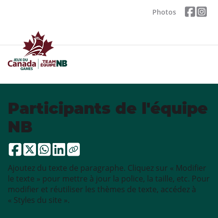
Photos
Participants de l'équipe
NB
Ajoutez du texte de paragraphe. Cliquez sur « Modifier
le texte » pour mettre à jour la police, la taille, etc. Pour
modifier et réutiliser les thèmes de texte, accédez à
« Styles du site ».