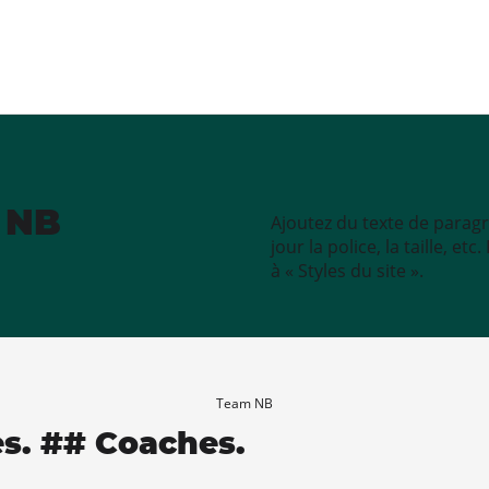
e NB
Ajoutez du texte de paragr
jour la police, la taille, e
à « Styles du site ».
Team NB
es. ## Coaches.