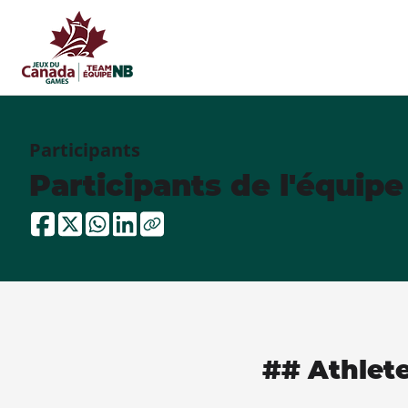
Participants
Participants de l'équip
## Athlet