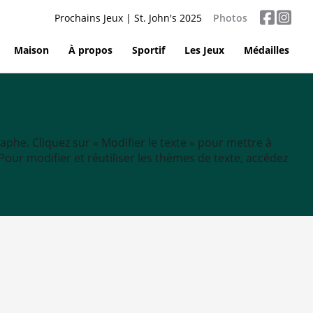
Prochains Jeux | St. John's 2025
Photos
Maison
À propos
Sportif
Les Jeux
Médailles
aphe. Cliquez sur « Modifier le texte » pour mettre à
tc. Pour modifier et réutiliser les thèmes de texte, accédez