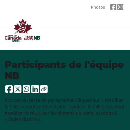
Photos
Participants de l'équipe
NB
Ajoutez du texte de paragraphe. Cliquez sur « Modifier
le texte » pour mettre à jour la police, la taille, etc. Pour
modifier et réutiliser les thèmes de texte, accédez à
« Styles du site ».