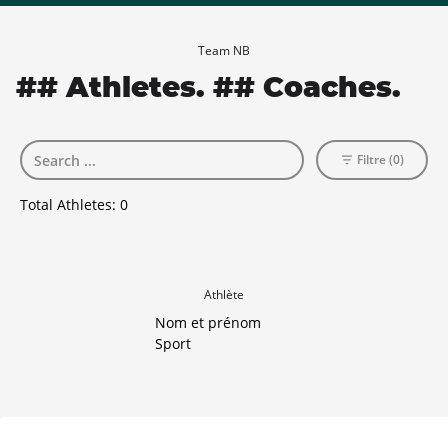
Team NB
## Athletes. ## Coaches.
Filtre (0)
Total Athletes:
0
Athlète
Nom et prénom
Sport