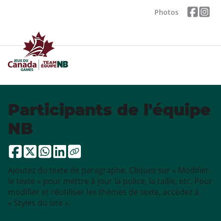
Photos
Participants de l'équipe
NB
Ajoutez du texte de paragraphe. Cliquez sur « Modifier
le texte » pour mettre à jour la police, la taille, etc. Pour
modifier et réutiliser les thèmes de texte, accédez à
« Styles du site ».