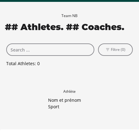
Team NB
## Athletes. ## Coaches.
Filtre (0)
Total Athletes:
0
Athlète
Nom et prénom
Sport