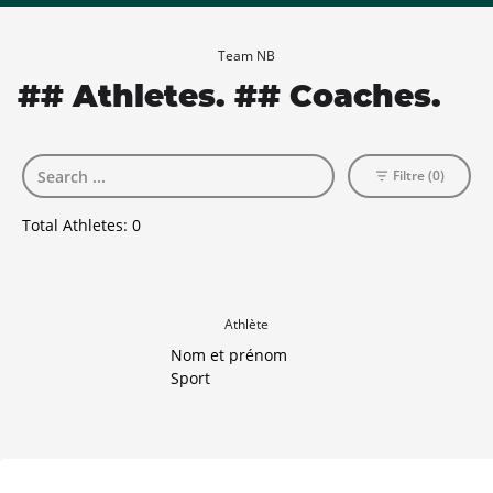
Team NB
## Athletes. ## Coaches.
Filtre (0)
Total Athletes:
0
Athlète
Nom et prénom
Sport