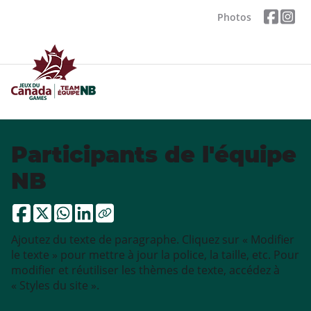
Photos
Participants de l'équipe
NB
Ajoutez du texte de paragraphe. Cliquez sur « Modifier
le texte » pour mettre à jour la police, la taille, etc. Pour
modifier et réutiliser les thèmes de texte, accédez à
« Styles du site ».