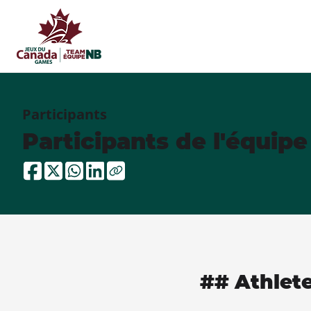
Participants
Participants de l'équip
## Athlet