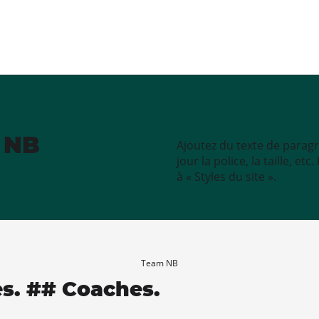
e NB
Ajoutez du texte de paragr
jour la police, la taille, e
à « Styles du site ».
Team NB
es. ## Coaches.