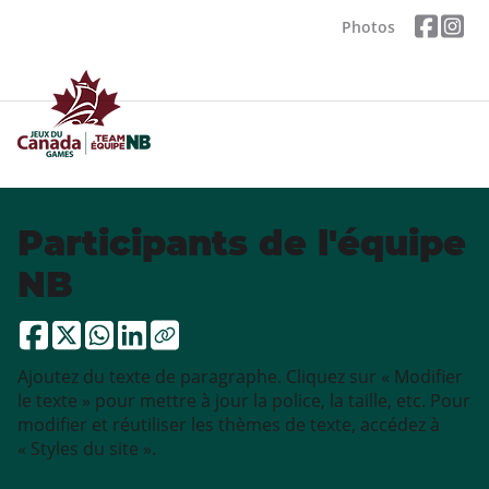
Photos
Participants de l'équipe
NB
Ajoutez du texte de paragraphe. Cliquez sur « Modifier
le texte » pour mettre à jour la police, la taille, etc. Pour
modifier et réutiliser les thèmes de texte, accédez à
« Styles du site ».