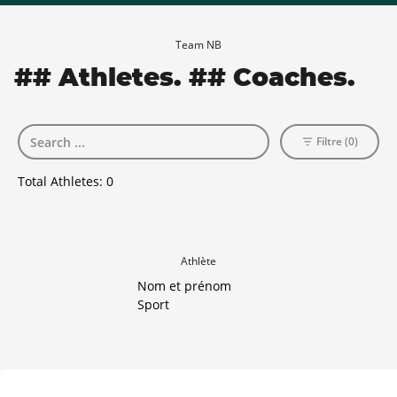
Team NB
## Athletes. ## Coaches.
Filtre (0)
Total Athletes:
0
Athlète
Nom et prénom
Sport