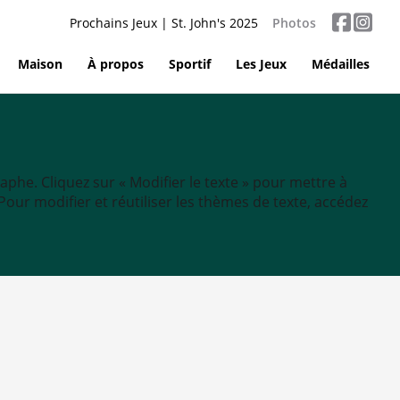
Prochains Jeux | St. John's 2025
Photos
Maison
À propos
Sportif
Les Jeux
Médailles
aphe. Cliquez sur « Modifier le texte » pour mettre à
tc. Pour modifier et réutiliser les thèmes de texte, accédez