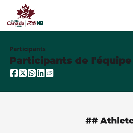
Participants
Participants de l'équip
## Athlet