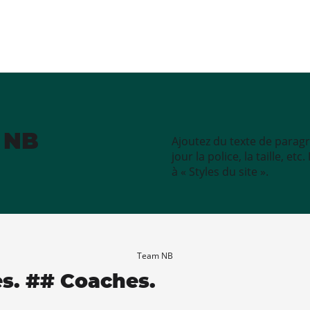
e NB
Ajoutez du texte de paragr
jour la police, la taille, e
à « Styles du site ».
Team NB
es. ## Coaches.