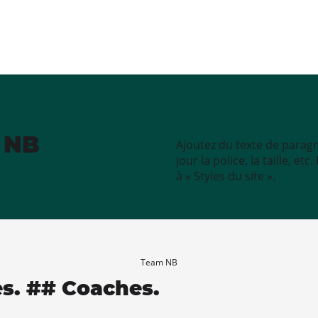
e NB
Ajoutez du texte de paragr
jour la police, la taille, e
à « Styles du site ».
Team NB
es. ## Coaches.