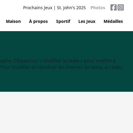
Prochains Jeux | St. John's 2025
Photos
Maison
À propos
Sportif
Les Jeux
Médailles
aphe. Cliquez sur « Modifier le texte » pour mettre à
tc. Pour modifier et réutiliser les thèmes de texte, accédez