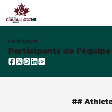
Participants
Participants de l'équip
## Athlet