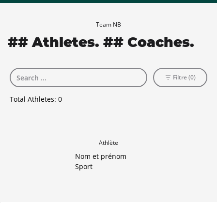
Team NB
## Athletes. ## Coaches.
Filtre (0)
Total Athletes:
0
Athlète
Nom et prénom
Sport