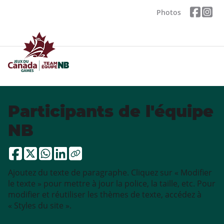
Photos
Participants de l'équipe
NB
Ajoutez du texte de paragraphe. Cliquez sur « Modifier
le texte » pour mettre à jour la police, la taille, etc. Pour
modifier et réutiliser les thèmes de texte, accédez à
« Styles du site ».