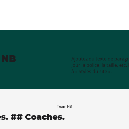
e NB
Ajoutez du texte de paragr
jour la police, la taille, e
à « Styles du site ».
Team NB
es. ## Coaches.