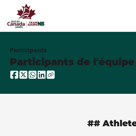
Participants
Participants de l'équip
## Athlet