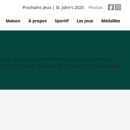
Prochains Jeux | St. John's 2025
Photos
Maison
À propos
Sportif
Les Jeux
Médailles
aphe. Cliquez sur « Modifier le texte » pour mettre à
tc. Pour modifier et réutiliser les thèmes de texte, accédez