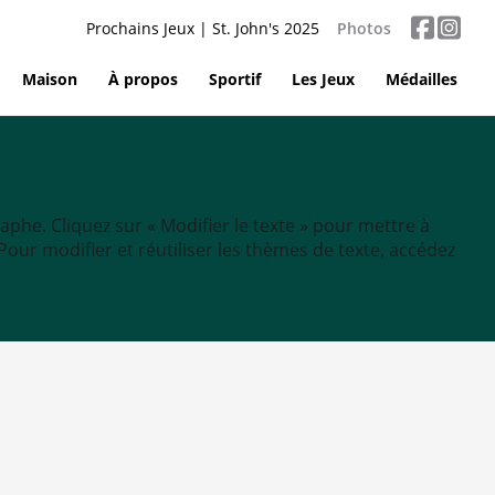
Prochains Jeux | St. John's 2025
Photos
Maison
À propos
Sportif
Les Jeux
Médailles
aphe. Cliquez sur « Modifier le texte » pour mettre à
tc. Pour modifier et réutiliser les thèmes de texte, accédez