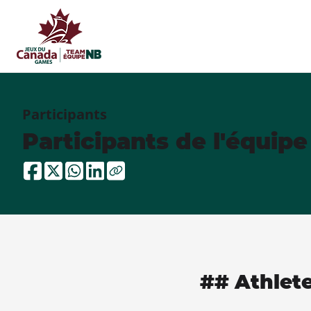
Participants
Participants de l'équip
## Athlet