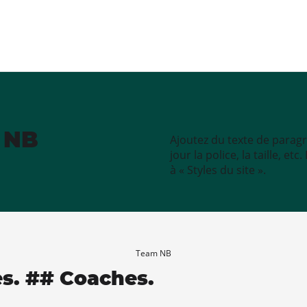
e NB
Ajoutez du texte de paragr
jour la police, la taille, e
à « Styles du site ».
Team NB
es. ## Coaches.