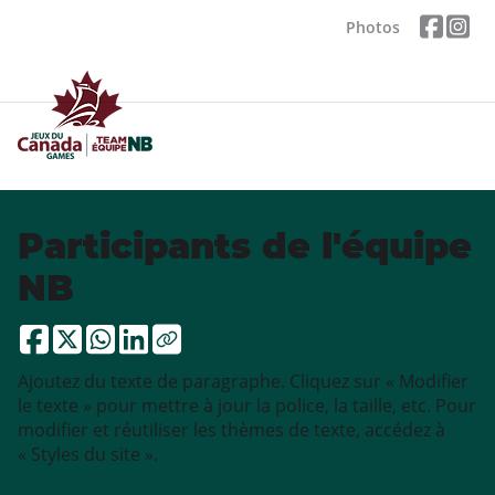
Photos
Participants de l'équipe
NB
Ajoutez du texte de paragraphe. Cliquez sur « Modifier
le texte » pour mettre à jour la police, la taille, etc. Pour
modifier et réutiliser les thèmes de texte, accédez à
« Styles du site ».