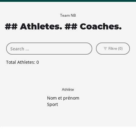
Team NB
## Athletes. ## Coaches.
Filtre (0)
Total Athletes:
0
Athlète
Nom et prénom
Sport