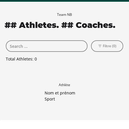
Team NB
## Athletes. ## Coaches.
Filtre (0)
Total Athletes:
0
Athlète
Nom et prénom
Sport