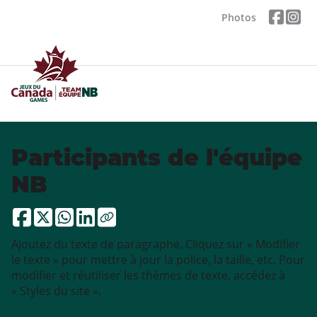
Photos
Participants de l'équipe
NB
Ajoutez du texte de paragraphe. Cliquez sur « Modifier
le texte » pour mettre à jour la police, la taille, etc. Pour
modifier et réutiliser les thèmes de texte, accédez à
« Styles du site ».