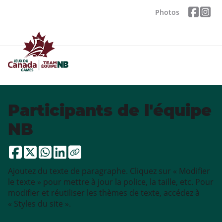
Photos
Participants de l'équipe
NB
Ajoutez du texte de paragraphe. Cliquez sur « Modifier
le texte » pour mettre à jour la police, la taille, etc. Pour
modifier et réutiliser les thèmes de texte, accédez à
« Styles du site ».