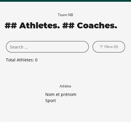
Team NB
## Athletes. ## Coaches.
Filtre (0)
Total Athletes:
0
Athlète
Nom et prénom
Sport