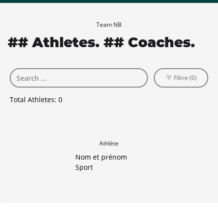
Team NB
## Athletes. ## Coaches.
Filtre (0)
Total Athletes:
0
Athlète
Nom et prénom
Sport