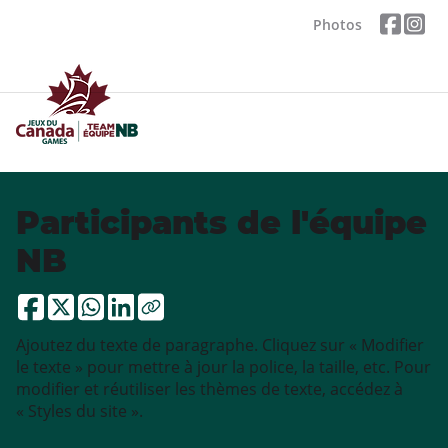
Photos
Participants de l'équipe
NB
Ajoutez du texte de paragraphe. Cliquez sur « Modifier
le texte » pour mettre à jour la police, la taille, etc. Pour
modifier et réutiliser les thèmes de texte, accédez à
« Styles du site ».